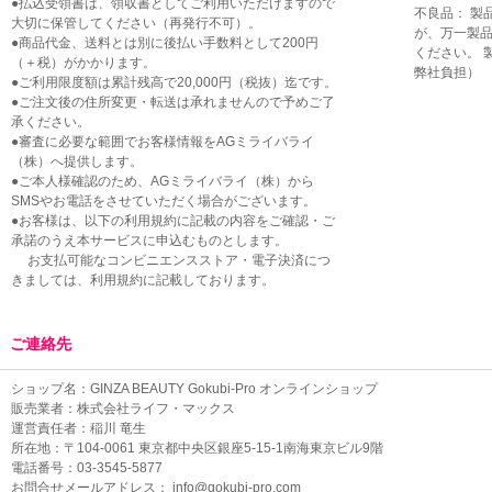
●払込受領書は、領収書としてご利用いただけますので
不良品： 製
大切に保管してください（再発行不可）。
が、万一製
●商品代金、送料とは別に後払い手数料として200円
ください。 
（＋税）がかかります。
弊社負担）
●ご利用限度額は累計残高で20,000円（税抜）迄です。
●ご注文後の住所変更・転送は承れませんので予めご了
承ください。
●審査に必要な範囲でお客様情報をAGミライバライ
（株）へ提供します。
●ご本人様確認のため、AGミライバライ（株）から
SMSやお電話をさせていただく場合がございます。
●お客様は、以下の利用規約に記載の内容をご確認・ご
承諾のうえ本サービスに申込むものとします。
お支払可能なコンビニエンスストア・電子決済につ
きましては、
利用規約
に記載しております。
ご連絡先
ショップ名：GINZA BEAUTY Gokubi-Pro オンラインショップ
販売業者：株式会社ライフ・マックス
運営責任者：稲川 竜生
所在地：〒104-0061 東京都中央区銀座5-15-1南海東京ビル9階
電話番号：03-3545-5877
お問合せメールアドレス：
info@gokubi-pro.com