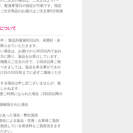
のご注文の場合は、ご注文日より7～
で、配達希望日の指定が可能です。指定
ご注文商品のお届けはご注文後5日前後
。
について
件： 製品到着後8日以内、未開封・未
に限らせていただきます。
い場合は、お届けから30日以内であれ
の方に限り、返品をお受けしています。
定期購入ご注文の方で、２回目以降ご発
につきましては、返品を承る事ができか
け日の10日前までに必ずご連絡くださ
当する場合は申し訳ございませんが、返
致しかねます。
一度ご利用になられた場合（2回目以降の
汚損破損された場合
があった場合：弊社負担
都合による返品・交換：お客様ご負担
が負担している発送料もご負担頂きます
ください。