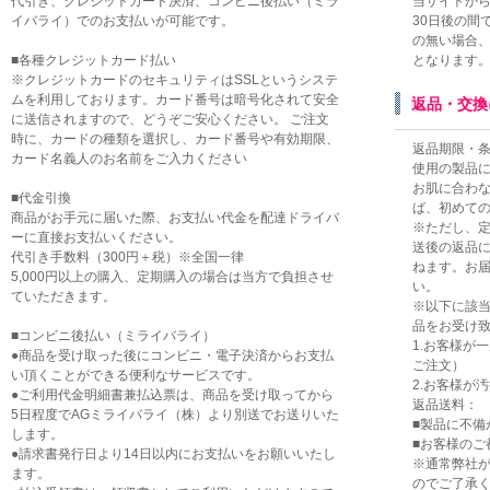
代引き、クレジットカード決済、コンビニ後払い（ミラ
当サイトから
イバライ）でのお支払いが可能です。
30日後の間
の無い場合、
■各種クレジットカード払い
となります
※クレジットカードのセキュリティはSSLというシステ
ムを利用しております。カード番号は暗号化されて安全
返品・交換
に送信されますので、どうぞご安心ください。 ご注文
時に、カードの種類を選択し、カード番号や有効期限、
返品期限・条
カード名義人のお名前をご入力ください
使用の製品
お肌に合わな
■代金引換
ば、初めて
商品がお手元に届いた際、お支払い代金を配達ドライバ
※ただし、
ーに直接お支払いください。
送後の返品
代引き手数料（300円＋税）※全国一律
ねます。お届
5,000円以上の購入、定期購入の場合は当方で負担させ
い。
ていただきます。
※以下に該
品をお受け
■コンビニ後払い（ミライバライ）
1.お客様が
●商品を受け取った後にコンビニ・電子決済からお支払
ご注文）
い頂くことができる便利なサービスです。
2.お客様が
●ご利用代金明細書兼払込票は、商品を受け取ってから
返品送料：
5日程度でAGミライバライ（株）より別送でお送りいた
■製品に不備
します。
■お客様のご
●請求書発行日より14日以内にお支払いをお願いいたし
※通常弊社
ます。
のでご了承