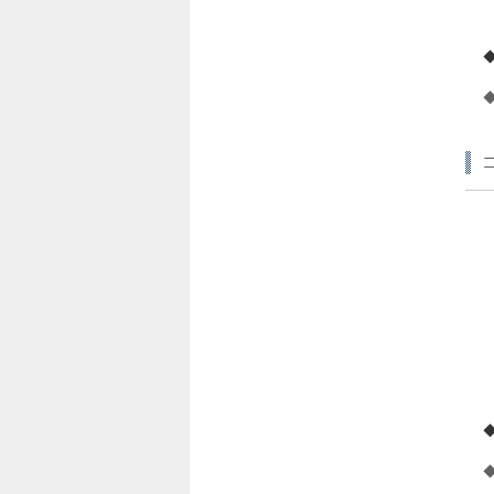
◆
◆
◆